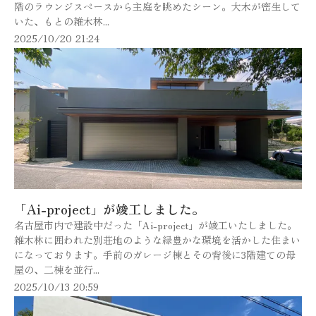
階のラウンジスペースから主庭を眺めたシーン。大木が密生して
いた、もとの雑木林...
2025/10/20 21:24
「Ai-project」が竣工しました。
名古屋市内で建設中だった「Ai-project」が竣工いたしました。
雑木林に囲われた別荘地のような緑豊かな環境を活かした住まい
になっております。手前のガレージ棟とその背後に3階建ての母
屋の、二棟を並行...
2025/10/13 20:59