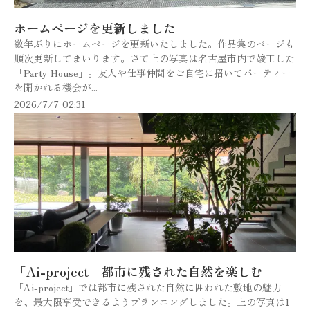
ホームページを更新しました
数年ぶりにホームページを更新いたしました。作品集のページも
順次更新してまいります。さて上の写真は名古屋市内で竣工した
「Party House」。友人や仕事仲間をご自宅に招いてパーティー
を開かれる機会が...
2026/7/7 02:31
「Ai-project」都市に残された自然を楽しむ
「Ai-project」では都市に残された自然に囲われた敷地の魅力
を、最大限享受できるようプランニングしました。上の写真は1