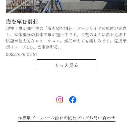
海を望む別荘
現在工事が進行中の「海を望む別荘」プールサイドの躯体が完成
し、本体部分の躯体工事が進行中です。ご覧のように海を見渡す
眺望が魅力的なロケーション。竣工がとても楽しみです。完成予
想イメージCG。当事務所初...
2022/6/6 05:57
もっと見る
作品集
プロフィール
設計の流れ
ブログ
お問い合わせ