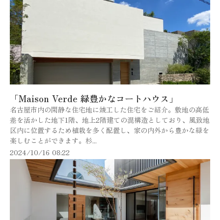
「Maison Verde 緑豊かなコートハウス」
名古屋市内の閑静な住宅地に竣工した住宅をご紹介。敷地の高低
差を活かした地下1階、地上2階建ての混構造としており、風致地
区内に位置するため植栽を多く配置し、家の内外から豊かな緑を
楽しむことができます。杉...
2024/10/16 08:22