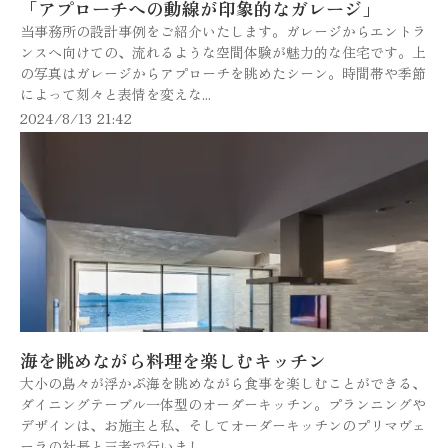
「アプローチへの動線が印象的なガレージ」
当事務所の設計事例をご紹介いたします。ガレージからエントラ
ンスへ向けての、流れるような空間体験が魅力的な住宅です。上
の写真はガレージからアプローチを眺めたシーン。時間帯や季節
によって刻々と表情を変えな...
2024/8/13 21:42
海を眺めながら料理を楽しむキッチン
大小の島々が浮かぶ海を眺めながら食事を楽しむことができる、
ダイニングテーブル一体型のオーダーキッチン。プランニングや
デザインは、お施主と私、そしてオーダーキッチンのプリマヴェ
ーラの社長と三者で行いまし...