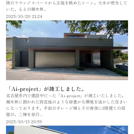
階のラウンジスペースから主庭を眺めたシーン。大木が密生して
いた、もとの雑木林...
2025/10/20 21:24
「Ai-project」が竣工しました。
名古屋市内で建設中だった「Ai-project」が竣工いたしました。
雑木林に囲われた別荘地のような緑豊かな環境を活かした住まい
になっております。手前のガレージ棟とその背後に3階建ての母
屋の、二棟を並行...
2025/10/13 20:59