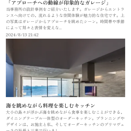
「アプローチへの動線が印象的なガレージ」
当事務所の設計事例をご紹介いたします。ガレージからエントラ
ンスへ向けての、流れるような空間体験が魅力的な住宅です。上
の写真はガレージからアプローチを眺めたシーン。時間帯や季節
によって刻々と表情を変えな...
2024/8/13 21:42
海を眺めながら料理を楽しむキッチン
大小の島々が浮かぶ海を眺めながら食事を楽しむことができる、
ダイニングテーブル一体型のオーダーキッチン。プランニングや
デザインは、お施主と私、そしてオーダーキッチンのプリマヴェ
ーラの社長と三者で行いまし...