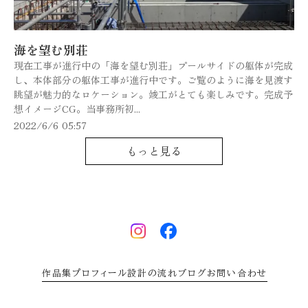
海を望む別荘
現在工事が進行中の「海を望む別荘」プールサイドの躯体が完成
し、本体部分の躯体工事が進行中です。ご覧のように海を見渡す
眺望が魅力的なロケーション。竣工がとても楽しみです。完成予
想イメージCG。当事務所初...
2022/6/6 05:57
もっと見る
作品集
プロフィール
設計の流れ
ブログ
お問い合わせ