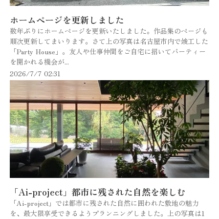
ホームページを更新しました
数年ぶりにホームページを更新いたしました。作品集のページも
順次更新してまいります。さて上の写真は名古屋市内で竣工した
「Party House」。友人や仕事仲間をご自宅に招いてパーティー
を開かれる機会が...
2026/7/7 02:31
「Ai-project」都市に残された自然を楽しむ
「Ai-project」では都市に残された自然に囲われた敷地の魅力
を、最大限享受できるようプランニングしました。上の写真は1