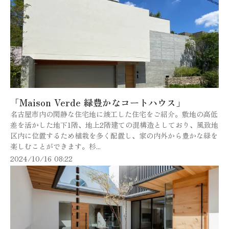
「Maison Verde 緑豊かなコートハウス」
名古屋市内の閑静な住宅地に竣工した住宅をご紹介。敷地の高低
差を活かした地下1階、地上2階建ての混構造としており、風致地
区内に位置するため植栽を多く配置し、家の内外から豊かな緑を
楽しむことができます。杉...
2024/10/16 08:22