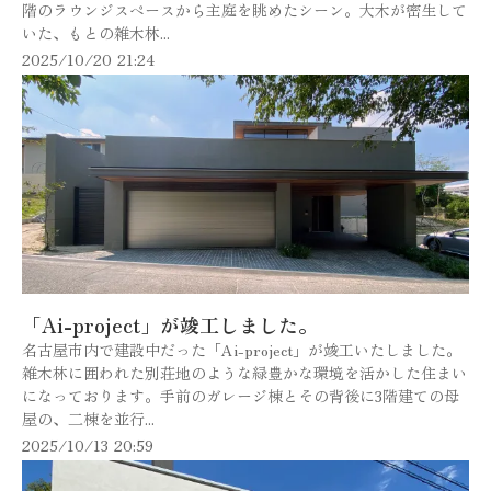
階のラウンジスペースから主庭を眺めたシーン。大木が密生して
いた、もとの雑木林...
2025/10/20 21:24
「Ai-project」が竣工しました。
名古屋市内で建設中だった「Ai-project」が竣工いたしました。
雑木林に囲われた別荘地のような緑豊かな環境を活かした住まい
になっております。手前のガレージ棟とその背後に3階建ての母
屋の、二棟を並行...
2025/10/13 20:59