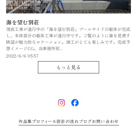
海を望む別荘
現在工事が進行中の「海を望む別荘」プールサイドの躯体が完成
し、本体部分の躯体工事が進行中です。ご覧のように海を見渡す
眺望が魅力的なロケーション。竣工がとても楽しみです。完成予
想イメージCG。当事務所初...
2022/6/6 05:57
もっと見る
作品集
プロフィール
設計の流れ
ブログ
お問い合わせ