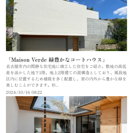
「Maison Verde 緑豊かなコートハウス」
名古屋市内の閑静な住宅地に竣工した住宅をご紹介。敷地の高低
差を活かした地下1階、地上2階建ての混構造としており、風致地
区内に位置するため植栽を多く配置し、家の内外から豊かな緑を
楽しむことができます。杉...
2024/10/16 08:22