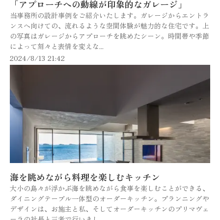
「アプローチへの動線が印象的なガレージ」
当事務所の設計事例をご紹介いたします。ガレージからエントラ
ンスへ向けての、流れるような空間体験が魅力的な住宅です。上
の写真はガレージからアプローチを眺めたシーン。時間帯や季節
によって刻々と表情を変えな...
2024/8/13 21:42
海を眺めながら料理を楽しむキッチン
大小の島々が浮かぶ海を眺めながら食事を楽しむことができる、
ダイニングテーブル一体型のオーダーキッチン。プランニングや
デザインは、お施主と私、そしてオーダーキッチンのプリマヴェ
ーラの社長と三者で行いまし...