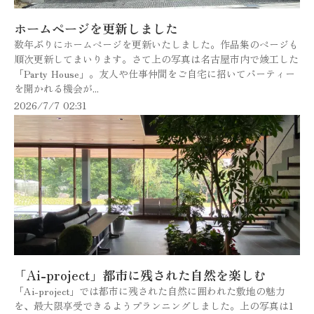
ホームページを更新しました
数年ぶりにホームページを更新いたしました。作品集のページも
順次更新してまいります。さて上の写真は名古屋市内で竣工した
「Party House」。友人や仕事仲間をご自宅に招いてパーティー
を開かれる機会が...
2026/7/7 02:31
「Ai-project」都市に残された自然を楽しむ
「Ai-project」では都市に残された自然に囲われた敷地の魅力
を、最大限享受できるようプランニングしました。上の写真は1