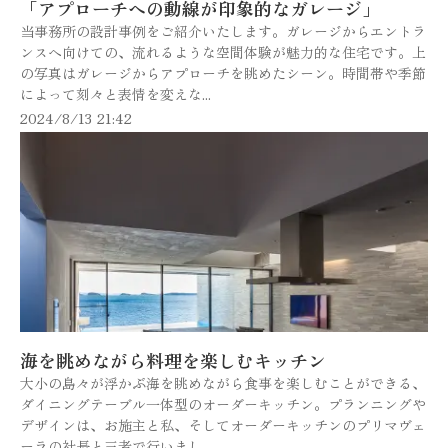
「アプローチへの動線が印象的なガレージ」
当事務所の設計事例をご紹介いたします。ガレージからエントラ
ンスへ向けての、流れるような空間体験が魅力的な住宅です。上
の写真はガレージからアプローチを眺めたシーン。時間帯や季節
によって刻々と表情を変えな...
2024/8/13 21:42
海を眺めながら料理を楽しむキッチン
大小の島々が浮かぶ海を眺めながら食事を楽しむことができる、
ダイニングテーブル一体型のオーダーキッチン。プランニングや
デザインは、お施主と私、そしてオーダーキッチンのプリマヴェ
ーラの社長と三者で行いまし...