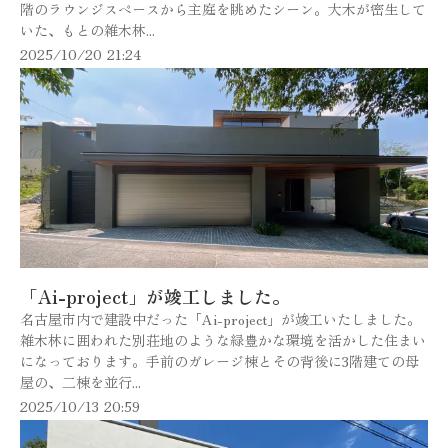
階のラウンジスペースから主庭を眺めたシーン。大木が密生して
いた、もとの雑木林...
2025/10/20 21:24
「Ai-project」が竣工しました。
名古屋市内で建設中だった「Ai-project」が竣工いたしました。
雑木林に囲われた別荘地のような緑豊かな環境を活かした住まい
になっております。手前のガレージ棟とその背後に3階建ての母
屋の、二棟を並行...
2025/10/13 20:59