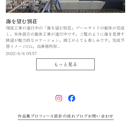
海を望む別荘
現在工事が進行中の「海を望む別荘」プールサイドの躯体が完成
し、本体部分の躯体工事が進行中です。ご覧のように海を見渡す
眺望が魅力的なロケーション。竣工がとても楽しみです。完成予
想イメージCG。当事務所初...
2022/6/6 05:57
もっと見る
作品集
プロフィール
設計の流れ
ブログ
お問い合わせ