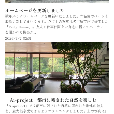
ホームページを更新しました
数年ぶりにホームページを更新いたしました。作品集のページも
順次更新してまいります。さて上の写真は名古屋市内で竣工した
「Party House」。友人や仕事仲間をご自宅に招いてパーティー
を開かれる機会が...
2026/7/7 02:31
「Ai-project」都市に残された自然を楽しむ
「Ai-project」では都市に残された自然に囲われた敷地の魅力
を、最大限享受できるようプランニングしました。上の写真は1