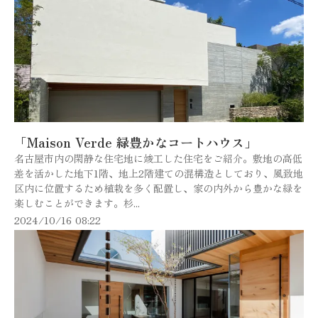
「Maison Verde 緑豊かなコートハウス」
名古屋市内の閑静な住宅地に竣工した住宅をご紹介。敷地の高低
差を活かした地下1階、地上2階建ての混構造としており、風致地
区内に位置するため植栽を多く配置し、家の内外から豊かな緑を
楽しむことができます。杉...
2024/10/16 08:22