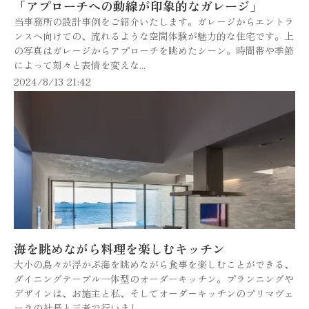
「アプローチへの動線が印象的なガレージ」
当事務所の設計事例をご紹介いたします。ガレージからエントラ
ンスへ向けての、流れるような空間体験が魅力的な住宅です。上
の写真はガレージからアプローチを眺めたシーン。時間帯や季節
によって刻々と表情を変えな...
2024/8/13 21:42
海を眺めながら料理を楽しむキッチン
大小の島々が浮かぶ海を眺めながら食事を楽しむことができる、
ダイニングテーブル一体型のオーダーキッチン。プランニングや
デザインは、お施主と私、そしてオーダーキッチンのプリマヴェ
ーラの社長と三者で行いまし...