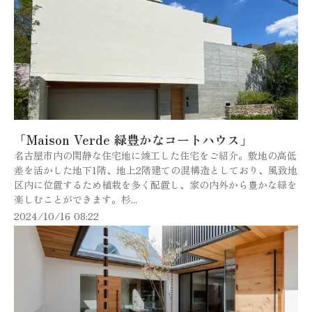
「Maison Verde 緑豊かなコートハウス」
名古屋市内の閑静な住宅地に竣工した住宅をご紹介。敷地の高低
差を活かした地下1階、地上2階建ての混構造としており、風致地
区内に位置するため植栽を多く配置し、家の内外から豊かな緑を
楽しむことができます。杉...
2024/10/16 08:22