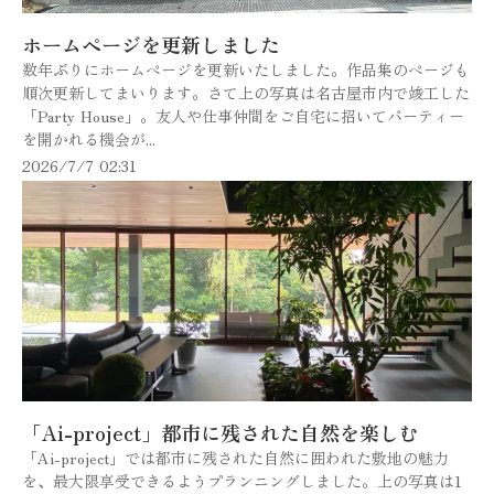
ホームページを更新しました
数年ぶりにホームページを更新いたしました。作品集のページも
順次更新してまいります。さて上の写真は名古屋市内で竣工した
「Party House」。友人や仕事仲間をご自宅に招いてパーティー
を開かれる機会が...
2026/7/7 02:31
「Ai-project」都市に残された自然を楽しむ
「Ai-project」では都市に残された自然に囲われた敷地の魅力
を、最大限享受できるようプランニングしました。上の写真は1