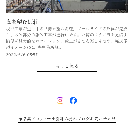
海を望む別荘
現在工事が進行中の「海を望む別荘」プールサイドの躯体が完成
し、本体部分の躯体工事が進行中です。ご覧のように海を見渡す
眺望が魅力的なロケーション。竣工がとても楽しみです。完成予
想イメージCG。当事務所初...
2022/6/6 05:57
もっと見る
作品集
プロフィール
設計の流れ
ブログ
お問い合わせ