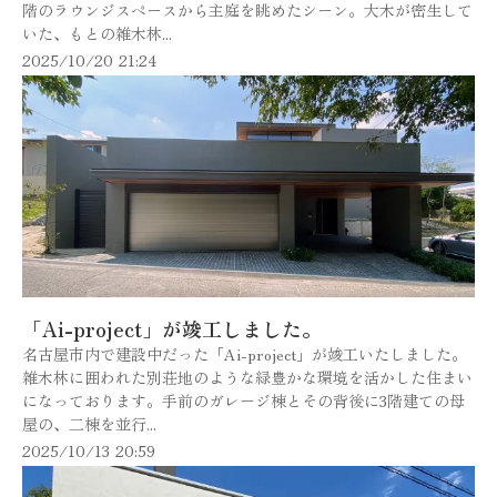
階のラウンジスペースから主庭を眺めたシーン。大木が密生して
いた、もとの雑木林...
2025/10/20 21:24
「Ai-project」が竣工しました。
名古屋市内で建設中だった「Ai-project」が竣工いたしました。
雑木林に囲われた別荘地のような緑豊かな環境を活かした住まい
になっております。手前のガレージ棟とその背後に3階建ての母
屋の、二棟を並行...
2025/10/13 20:59