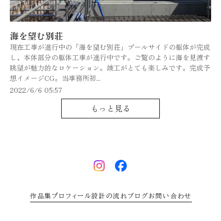
海を望む別荘
現在工事が進行中の「海を望む別荘」プールサイドの躯体が完成
し、本体部分の躯体工事が進行中です。ご覧のように海を見渡す
眺望が魅力的なロケーション。竣工がとても楽しみです。完成予
想イメージCG。当事務所初...
2022/6/6 05:57
もっと見る
作品集
プロフィール
設計の流れ
ブログ
お問い合わせ