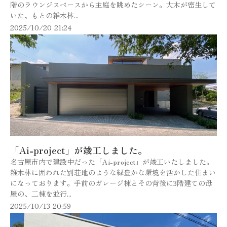
階のラウンジスペースから主庭を眺めたシーン。大木が密生して
いた、もとの雑木林...
2025/10/20 21:24
「Ai-project」が竣工しました。
名古屋市内で建設中だった「Ai-project」が竣工いたしました。
雑木林に囲われた別荘地のような緑豊かな環境を活かした住まい
になっております。手前のガレージ棟とその背後に3階建ての母
屋の、二棟を並行...
2025/10/13 20:59