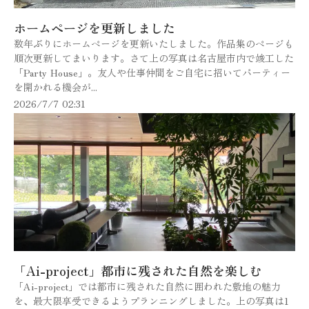
ホームページを更新しました
数年ぶりにホームページを更新いたしました。作品集のページも
順次更新してまいります。さて上の写真は名古屋市内で竣工した
「Party House」。友人や仕事仲間をご自宅に招いてパーティー
を開かれる機会が...
2026/7/7 02:31
「Ai-project」都市に残された自然を楽しむ
「Ai-project」では都市に残された自然に囲われた敷地の魅力
を、最大限享受できるようプランニングしました。上の写真は1