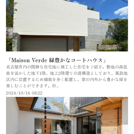
「Maison Verde 緑豊かなコートハウス」
名古屋市内の閑静な住宅地に竣工した住宅をご紹介。敷地の高低
差を活かした地下1階、地上2階建ての混構造としており、風致地
区内に位置するため植栽を多く配置し、家の内外から豊かな緑を
楽しむことができます。杉...
2024/10/16 08:22