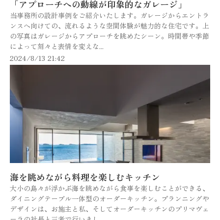
「アプローチへの動線が印象的なガレージ」
当事務所の設計事例をご紹介いたします。ガレージからエントラ
ンスへ向けての、流れるような空間体験が魅力的な住宅です。上
の写真はガレージからアプローチを眺めたシーン。時間帯や季節
によって刻々と表情を変えな...
2024/8/13 21:42
海を眺めながら料理を楽しむキッチン
大小の島々が浮かぶ海を眺めながら食事を楽しむことができる、
ダイニングテーブル一体型のオーダーキッチン。プランニングや
デザインは、お施主と私、そしてオーダーキッチンのプリマヴェ
ーラの社長と三者で行いまし...