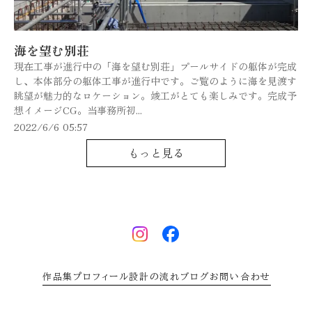
海を望む別荘
現在工事が進行中の「海を望む別荘」プールサイドの躯体が完成
し、本体部分の躯体工事が進行中です。ご覧のように海を見渡す
眺望が魅力的なロケーション。竣工がとても楽しみです。完成予
想イメージCG。当事務所初...
2022/6/6 05:57
もっと見る
作品集
プロフィール
設計の流れ
ブログ
お問い合わせ