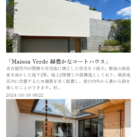
「Maison Verde 緑豊かなコートハウス」
名古屋市内の閑静な住宅地に竣工した住宅をご紹介。敷地の高低
差を活かした地下1階、地上2階建ての混構造としており、風致地
区内に位置するため植栽を多く配置し、家の内外から豊かな緑を
楽しむことができます。杉...
2024/10/16 08:22