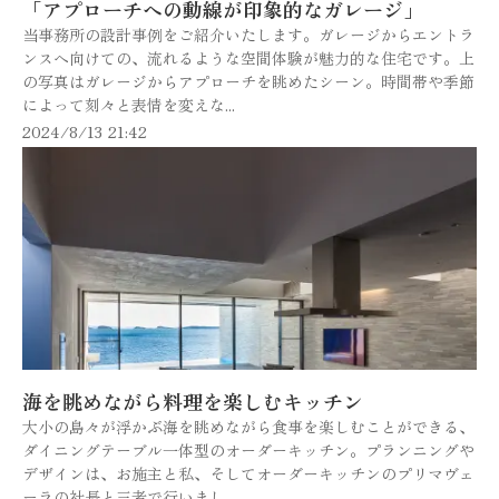
「アプローチへの動線が印象的なガレージ」
当事務所の設計事例をご紹介いたします。ガレージからエントラ
ンスへ向けての、流れるような空間体験が魅力的な住宅です。上
の写真はガレージからアプローチを眺めたシーン。時間帯や季節
によって刻々と表情を変えな...
2024/8/13 21:42
海を眺めながら料理を楽しむキッチン
大小の島々が浮かぶ海を眺めながら食事を楽しむことができる、
ダイニングテーブル一体型のオーダーキッチン。プランニングや
デザインは、お施主と私、そしてオーダーキッチンのプリマヴェ
ーラの社長と三者で行いまし...