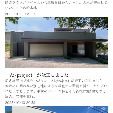
階のラウンジスペースから主庭を眺めたシーン。大木が密生して
いた、もとの雑木林...
2025/10/20 21:24
「Ai-project」が竣工しました。
名古屋市内で建設中だった「Ai-project」が竣工いたしました。
雑木林に囲われた別荘地のような緑豊かな環境を活かした住まい
になっております。手前のガレージ棟とその背後に3階建ての母
屋の、二棟を並行...
2025/10/13 20:59