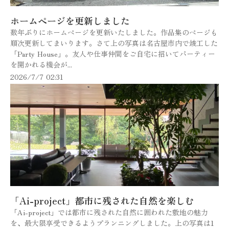
ホームページを更新しました
数年ぶりにホームページを更新いたしました。作品集のページも
順次更新してまいります。さて上の写真は名古屋市内で竣工した
「Party House」。友人や仕事仲間をご自宅に招いてパーティー
を開かれる機会が...
2026/7/7 02:31
「Ai-project」都市に残された自然を楽しむ
「Ai-project」では都市に残された自然に囲われた敷地の魅力
を、最大限享受できるようプランニングしました。上の写真は1